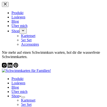
Zum
Inhalt
springen
Produkt
Loslegen
Blog
Über mich
Shop
Kartenset
5er Set
Accessoires
Nie mehr auf einen Schwimmkurs warten, hol dir die wasserfeste
Schwimmkarten.
Produkt
Loslegen
Blog
Über mich
Shop
Kartenset
5er Set