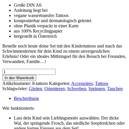
Größe DIN A6
Anleitung liegt bei
vegane wassertransfer-Tattoos
kompostierbar und dermatologisch getestet
ohne Plastik verpackt in einer Karte
aus 100% Recyclingpapier
hergestellt in Österreich
Bestelle noch heute deine Set mit den Kindertattoos und mach das
Schwimmenlernen für dein Kind zu einem unvergesslichen
Erlebnis! Oder ein ideales Mitbringsel für den Besuch bei Freunden,
Verwandten, Familie…!
Tattoo
Set
In den Warenkorb
mit
Artikelnummer:
8-tattoos
Kategorien:
Accessoires
,
Tattoos
bunten
Schlagwörter:
Gleiten
,
Orientieren
,
Schweben
,
Springen
,
Tauchen
Motiven
Menge
Beschreibung
Wie funktionierts:
Lass dein Kind sein Lieblingsmotiv auswählen. Der dicke
Wal, der springende Frosch, das niedliche Seepferdchen oder
andere lustige Figuren aus dem Set!